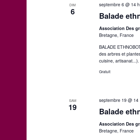
c
r
septembre 6 @ 14 h
t
DIM
l
6
i
Balade eth
é
o
c
.
n
R
Association Des gr
n
h
e
Bretagne, France
e
c
z
BALADE ETHNOBOTA
e
h
u
des arbres et plante
e
n
cuisine, artisanat..
r
e
e
c
Gratuit
d
h
t
a
e
t
r
n
e
É
septembre 19 @ 14 
.
SAM
v
19
a
Balade eth
è
n
v
Association Des gr
e
Bretagne, France
m
e