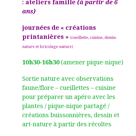
:
atelier
s
famille
(à partir de
6
ans)
j
ournée
s
de
« créations
printanières »
(cueillette, cuisine,
dessin-
nature
et
bricolage-nature)
10h30-16h30
(amener pique-nique)
Sortie nature avec observations
faune/flore – cueillettes – cuisine
pour préparer un apéro avec les
plantes / pique-nique partagé /
créations buissonnières, dessin et
art-nature à partir des récoltes