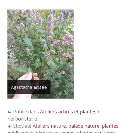
Agastache anisée
Publié dans
Ateliers arbres et plantes /
herboristerie
Etiqueté
Ateliers nature
,
balade nature
,
plantes
médicinales
,
plantes sauvages
,
plantes sauvages